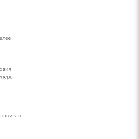
Далее
ловия
еперь
 написать