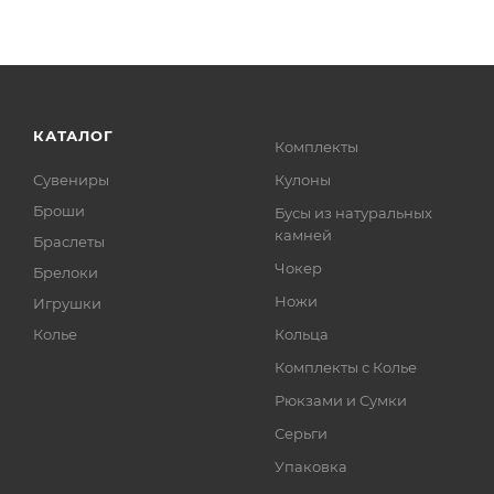
КАТАЛОГ
Комплекты
Сувениры
Кулоны
Броши
Бусы из натуральных
камней
Браслеты
Чокер
Брелоки
Ножи
Игрушки
Колье
Кольца
Комплекты с Колье
Рюкзами и Сумки
Серьги
Упаковка