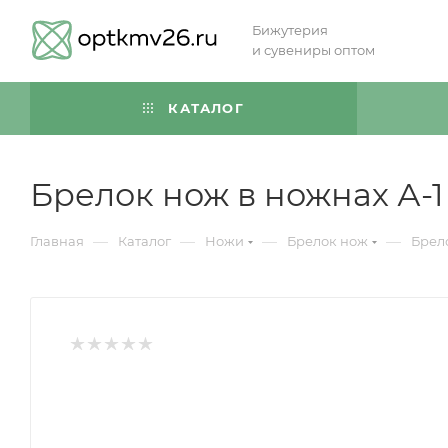
Бижутерия
и сувениры оптом
КАТАЛОГ
Брелок нож в ножнах А-1
—
—
—
—
Главная
Каталог
Ножи
Брелок нож
Брело