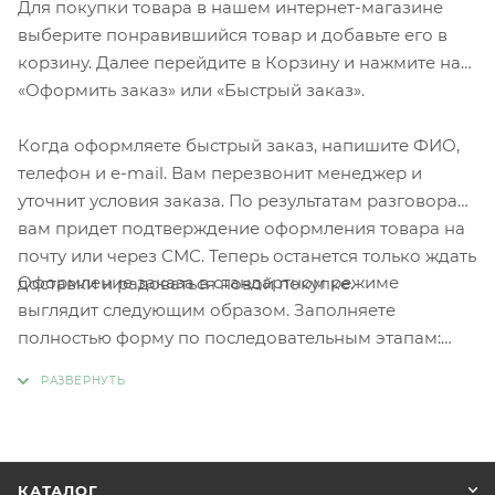
Для покупки товара в нашем интернет-магазине
выберите понравившийся товар и добавьте его в
корзину. Далее перейдите в Корзину и нажмите на
«Оформить заказ» или «Быстрый заказ».
Когда оформляете быстрый заказ, напишите ФИО,
телефон и e-mail. Вам перезвонит менеджер и
уточнит условия заказа. По результатам разговора
вам придет подтверждение оформления товара на
почту или через СМС. Теперь останется только ждать
Оформление заказа в стандартном режиме
доставки и радоваться новой покупке.
выглядит следующим образом. Заполняете
полностью форму по последовательным этапам:
адрес, способ доставки, оплаты, данные о себе.
Советуем в комментарии к заказу написать
информацию, которая поможет курьеру вас найти.
Нажмите кнопку «Оформить заказ».
КАТАЛОГ