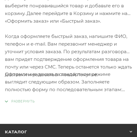
выберите понравившийся товар и добавьте его в
корзину. Далее перейдите в Корзину и нажмите на
«Оформить заказ» или «Быстрый заказ».
Когда оформляете быстрый заказ, напишите ФИО,
телефон и e-mail. Вам перезвонит менеджер и
уточнит условия заказа. По результатам разговора
вам придет подтверждение оформления товара на
почту или через СМС. Теперь останется только ждать
Оформление заказа в стандартном режиме
доставки и радоваться новой покупке.
выглядит следующим образом. Заполняете
полностью форму по последовательным этапам:
адрес, способ доставки, оплаты, данные о себе.
Советуем в комментарии к заказу написать
информацию, которая поможет курьеру вас найти.
Нажмите кнопку «Оформить заказ».
КАТАЛОГ