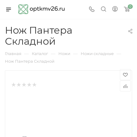
0
Нож Пантера
Складной
—
—
—
—
Главная
Каталог
Ножи
Ножи складные
Нож Пантера Складной