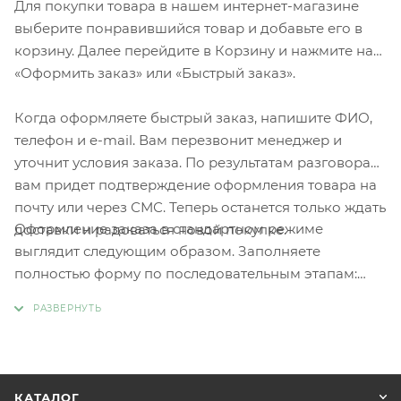
Для покупки товара в нашем интернет-магазине
выберите понравившийся товар и добавьте его в
корзину. Далее перейдите в Корзину и нажмите на
«Оформить заказ» или «Быстрый заказ».
Когда оформляете быстрый заказ, напишите ФИО,
телефон и e-mail. Вам перезвонит менеджер и
уточнит условия заказа. По результатам разговора
вам придет подтверждение оформления товара на
почту или через СМС. Теперь останется только ждать
Оформление заказа в стандартном режиме
доставки и радоваться новой покупке.
выглядит следующим образом. Заполняете
полностью форму по последовательным этапам:
адрес, способ доставки, оплаты, данные о себе.
Советуем в комментарии к заказу написать
информацию, которая поможет курьеру вас найти.
Нажмите кнопку «Оформить заказ».
КАТАЛОГ