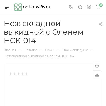
0
Нож складной
выкидной с Оленем
НСК-014
—
—
—
—
Главная
Каталог
Ножи
Ножи складные
Нож складной выкидной с Оленем НСК-014