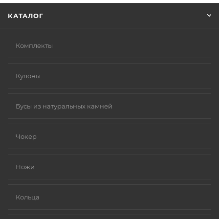
КАТАЛОГ
Комплекты
Кулоны
Бусы из натуральных камней
Чокер
Ножи
Кольца