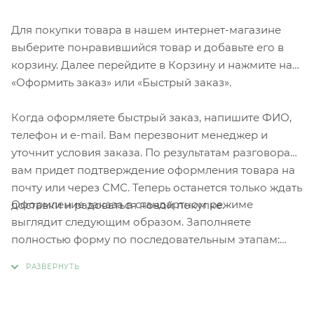
Для покупки товара в нашем интернет-магазине
выберите понравившийся товар и добавьте его в
корзину. Далее перейдите в Корзину и нажмите на
«Оформить заказ» или «Быстрый заказ».
Когда оформляете быстрый заказ, напишите ФИО,
телефон и e-mail. Вам перезвонит менеджер и
уточнит условия заказа. По результатам разговора
вам придет подтверждение оформления товара на
почту или через СМС. Теперь останется только ждать
Оформление заказа в стандартном режиме
доставки и радоваться новой покупке.
выглядит следующим образом. Заполняете
полностью форму по последовательным этапам:
адрес, способ доставки, оплаты, данные о себе.
Советуем в комментарии к заказу написать
информацию, которая поможет курьеру вас найти.
Нажмите кнопку «Оформить заказ».