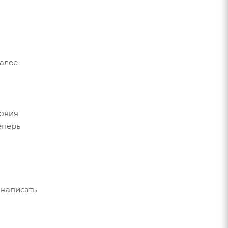
Далее
ловия
еперь
 написать