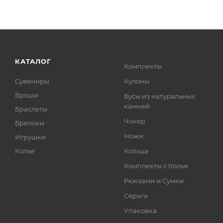
КАТАЛОГ
Комплекты
Сувениры
Кулоны
Броши
Бусы из натуральных
камней
Браслеты
Чокер
Брелоки
Ножи
Игрушки
Колье
Кольца
Комплекты с Колье
Рюкзами и Сумки
Серьги
Упаковка