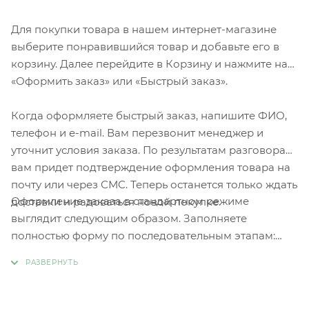
Для покупки товара в нашем интернет-магазине
выберите понравившийся товар и добавьте его в
корзину. Далее перейдите в Корзину и нажмите на
«Оформить заказ» или «Быстрый заказ».
Когда оформляете быстрый заказ, напишите ФИО,
телефон и e-mail. Вам перезвонит менеджер и
уточнит условия заказа. По результатам разговора
вам придет подтверждение оформления товара на
почту или через СМС. Теперь останется только ждать
Оформление заказа в стандартном режиме
доставки и радоваться новой покупке.
выглядит следующим образом. Заполняете
полностью форму по последовательным этапам:
адрес, способ доставки, оплаты, данные о себе.
Советуем в комментарии к заказу написать
информацию, которая поможет курьеру вас найти.
Нажмите кнопку «Оформить заказ».