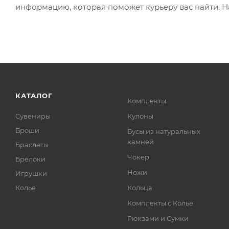
информацию, которая поможет курьеру вас найти. Н
КАТАЛОГ
Комплекты
Сувениры
Кулоны
Броши
Бусы из натуральных
камней
Браслеты
Чокер
Брелоки
Ножи
Игрушки
Колье
Кольца
Комплекты с Колье
Рюкзами и Сумки