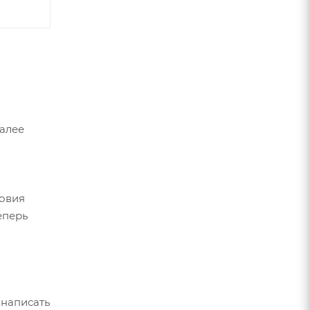
Далее
ловия
еперь
 написать