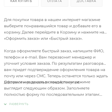
КАК КУПИТЬ
ОПЛАТА
ДОСТАВКА
Для покупки товара в нашем интернет-магазине
выберите понравившийся товар и добавьте его в
корзину. Далее перейдите в Корзину и нажмите на
«Оформить заказ» или «Быстрый заказ».
Когда оформляете быстрый заказ, напишите ФИО,
телефон и e-mail. Вам перезвонит менеджер и
уточнит условия заказа. По результатам разговора
вам придет подтверждение оформления товара на
почту или через СМС. Теперь останется только ждать
Оформление заказа в стандартном режиме
доставки и радоваться новой покупке.
выглядит следующим образом. Заполняете
полностью форму по последовательным этапам:
адрес, способ доставки, оплаты, данные о себе.
Советуем в комментарии к заказу написать