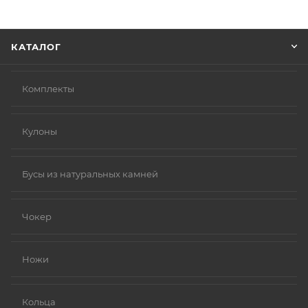
информацию, которая поможет курьеру вас найти.
Нажмите кнопку «Оформить заказ».
КАТАЛОГ
Комплекты
Кулоны
Бусы из натуральных камней
Чокер
Ножи
Кольца