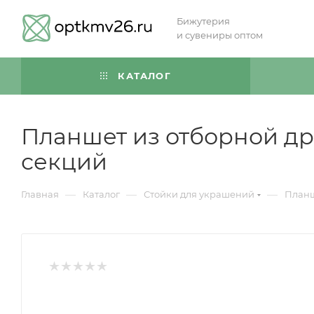
Бижутерия
и сувениры оптом
КАТАЛОГ
Планшет из отборной дре
секций
—
—
—
Главная
Каталог
Стойки для украшений
Планш