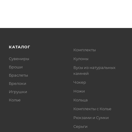
КАТАЛОГ
Комплекты
Сувениры
Кулоны
Броши
Бусы из натуральных
камней
Браслеты
Чокер
Брелоки
Ножи
Игрушки
Колье
Кольца
Комплекты с Колье
Рюкзами и Сумки
Серьги