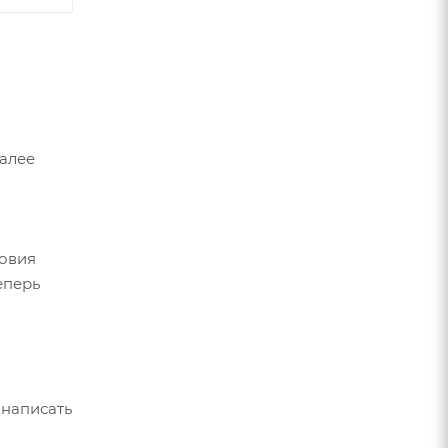
Далее
ловия
еперь
 написать