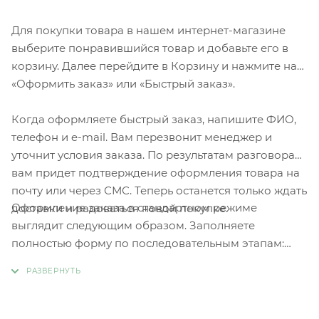
Для покупки товара в нашем интернет-магазине
выберите понравившийся товар и добавьте его в
корзину. Далее перейдите в Корзину и нажмите на
«Оформить заказ» или «Быстрый заказ».
Когда оформляете быстрый заказ, напишите ФИО,
телефон и e-mail. Вам перезвонит менеджер и
уточнит условия заказа. По результатам разговора
вам придет подтверждение оформления товара на
почту или через СМС. Теперь останется только ждать
Оформление заказа в стандартном режиме
доставки и радоваться новой покупке.
выглядит следующим образом. Заполняете
полностью форму по последовательным этапам:
адрес, способ доставки, оплаты, данные о себе.
Советуем в комментарии к заказу написать
информацию, которая поможет курьеру вас найти.
Нажмите кнопку «Оформить заказ».