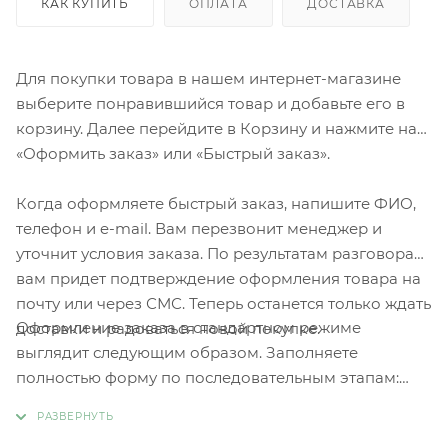
КАК КУПИТЬ
ОПЛАТА
ДОСТАВКА
Для покупки товара в нашем интернет-магазине
выберите понравившийся товар и добавьте его в
корзину. Далее перейдите в Корзину и нажмите на
«Оформить заказ» или «Быстрый заказ».
Когда оформляете быстрый заказ, напишите ФИО,
телефон и e-mail. Вам перезвонит менеджер и
уточнит условия заказа. По результатам разговора
вам придет подтверждение оформления товара на
почту или через СМС. Теперь останется только ждать
Оформление заказа в стандартном режиме
доставки и радоваться новой покупке.
выглядит следующим образом. Заполняете
полностью форму по последовательным этапам:
адрес, способ доставки, оплаты, данные о себе.
Советуем в комментарии к заказу написать