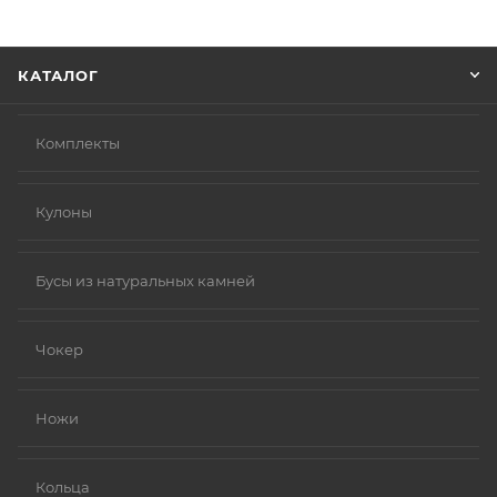
информацию, которая поможет курьеру вас найти.
Нажмите кнопку «Оформить заказ».
КАТАЛОГ
Комплекты
Кулоны
Бусы из натуральных камней
Чокер
Ножи
Кольца