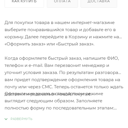
КАК КУПИТЬ
ОПЛАТА
ДОСТАВКА
Для покупки товара в нашем интернет-магазине
выберите понравившийся товар и добавьте его в
корзину. Далее перейдите в Корзину и нажмите на
«Оформить заказ» или «Быстрый заказ».
Когда оформляете быстрый заказ, напишите ФИО,
телефон и e-mail. Вам перезвонит менеджер и
уточнит условия заказа. По результатам разговора
вам придет подтверждение оформления товара на
почту или через СМС. Теперь останется только ждать
Оформление заказа в стандартном режиме
доставки и радоваться новой покупке.
выглядит следующим образом. Заполняете
полностью форму по последовательным этапам:
адрес, способ доставки, оплаты, данные о себе.
Советуем в комментарии к заказу написать