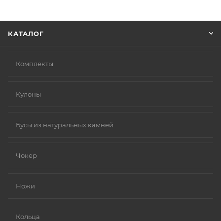
информацию, которая поможет курьеру вас найти.
Нажмите кнопку «Оформить заказ».
КАТАЛОГ
Комплекты
Кулоны
Бусы из натуральных камней
Чокер
Ножи
Кольца