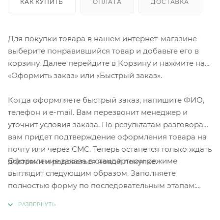
КАК КУПИТЬ
ОПЛАТА
ДОСТАВКА
Для покупки товара в нашем интернет-магазине
выберите понравившийся товар и добавьте его в
корзину. Далее перейдите в Корзину и нажмите на
«Оформить заказ» или «Быстрый заказ».
Когда оформляете быстрый заказ, напишите ФИО,
телефон и e-mail. Вам перезвонит менеджер и
уточнит условия заказа. По результатам разговора
вам придет подтверждение оформления товара на
почту или через СМС. Теперь останется только ждать
Оформление заказа в стандартном режиме
доставки и радоваться новой покупке.
выглядит следующим образом. Заполняете
полностью форму по последовательным этапам:
адрес, способ доставки, оплаты, данные о себе.
Советуем в комментарии к заказу написать