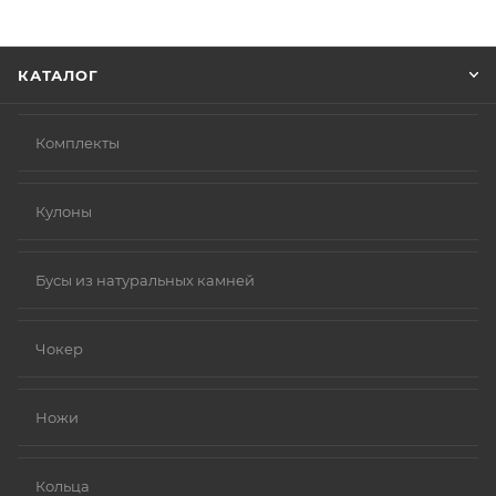
информацию, которая поможет курьеру вас найти.
Нажмите кнопку «Оформить заказ».
КАТАЛОГ
Комплекты
Кулоны
Бусы из натуральных камней
Чокер
Ножи
Кольца