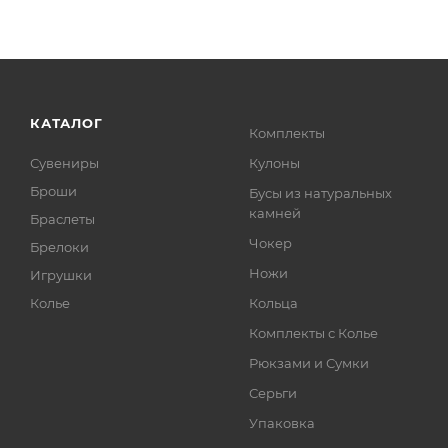
КАТАЛОГ
Комплекты
Сувениры
Кулоны
Броши
Бусы из натуральных
камней
Браслеты
Чокер
Брелоки
Ножи
Игрушки
Колье
Кольца
Комплекты с Колье
Рюкзами и Сумки
Серьги
Упаковка