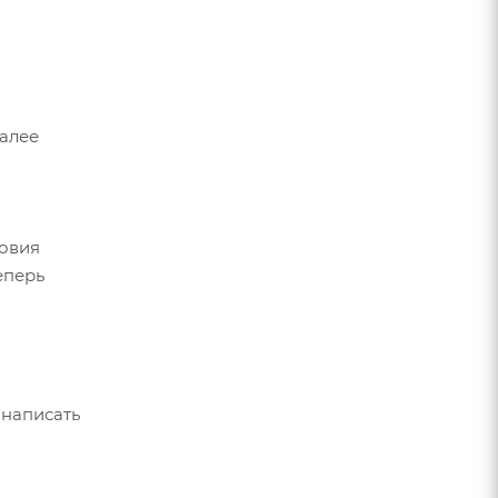
Далее
ловия
еперь
 написать