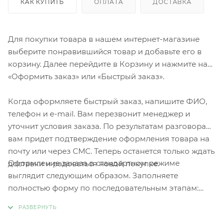
КАК КУПИТЬ
ОПЛАТА
ДОСТАВКА
Для покупки товара в нашем интернет-магазине
выберите понравившийся товар и добавьте его в
корзину. Далее перейдите в Корзину и нажмите на
«Оформить заказ» или «Быстрый заказ».
Когда оформляете быстрый заказ, напишите ФИО,
телефон и e-mail. Вам перезвонит менеджер и
уточнит условия заказа. По результатам разговора
вам придет подтверждение оформления товара на
почту или через СМС. Теперь останется только ждать
Оформление заказа в стандартном режиме
доставки и радоваться новой покупке.
выглядит следующим образом. Заполняете
полностью форму по последовательным этапам:
адрес, способ доставки, оплаты, данные о себе.
Советуем в комментарии к заказу написать