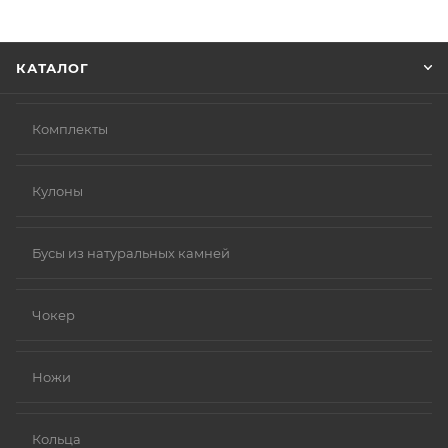
информацию, которая поможет курьеру вас найти.
Нажмите кнопку «Оформить заказ».
КАТАЛОГ
Комплекты
Кулоны
Бусы из натуральных камней
Чокер
Ножи
Кольца