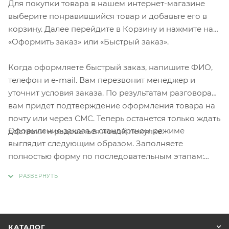
Для покупки товара в нашем интернет-магазине
выберите понравившийся товар и добавьте его в
корзину. Далее перейдите в Корзину и нажмите на
«Оформить заказ» или «Быстрый заказ».
Когда оформляете быстрый заказ, напишите ФИО,
телефон и e-mail. Вам перезвонит менеджер и
уточнит условия заказа. По результатам разговора
вам придет подтверждение оформления товара на
почту или через СМС. Теперь останется только ждать
Оформление заказа в стандартном режиме
доставки и радоваться новой покупке.
выглядит следующим образом. Заполняете
полностью форму по последовательным этапам:
адрес, способ доставки, оплаты, данные о себе.
Советуем в комментарии к заказу написать
информацию, которая поможет курьеру вас найти.
Нажмите кнопку «Оформить заказ».
КАТАЛОГ