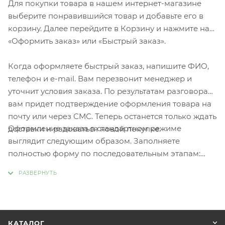
Для покупки товара в нашем интернет-магазине
выберите понравившийся товар и добавьте его в
корзину. Далее перейдите в Корзину и нажмите на
«Оформить заказ» или «Быстрый заказ».
Когда оформляете быстрый заказ, напишите ФИО,
телефон и e-mail. Вам перезвонит менеджер и
уточнит условия заказа. По результатам разговора
вам придет подтверждение оформления товара на
почту или через СМС. Теперь останется только ждать
Оформление заказа в стандартном режиме
доставки и радоваться новой покупке.
выглядит следующим образом. Заполняете
полностью форму по последовательным этапам:
адрес, способ доставки, оплаты, данные о себе.
Советуем в комментарии к заказу написать
информацию, которая поможет курьеру вас найти.
Нажмите кнопку «Оформить заказ».
КАТАЛОГ