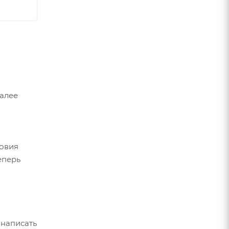
Далее
ловия
еперь
 написать