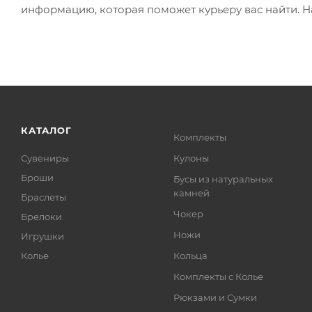
информацию, которая поможет курьеру вас найти. Н
КАТАЛОГ
Комплекты
Сувениры
Кулоны
Броши
Бусы из натуральных
камней
Браслеты
Чокер
Брелоки
Ножи
Игрушки
Колье
Кольца
Комплекты с Колье
Рюкзами и Сумки