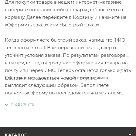
Для покупки товара в нашем интернет-магазине
выберите понравившийся товар и добавьте его в
корзину. Далее перейдите в Корзину и нажмите на
«Оформить заказ» или «Быстрый заказ».
Когда оформляете быстрый заказ, напишите ФИО,
телефон и e-mail. Вам перезвонит менеджер и
уточнит условия заказа. По результатам разговора
вам придет подтверждение оформления товара на
почту или через СМС. Теперь останется только ждать
Оформление заказа в стандартном режиме
доставки и радоваться новой покупке.
выглядит следующим образом. Заполняете
полностью форму по последовательным этапам:
адрес, способ доставки, оплаты, данные о себе.
Советуем в комментарии к заказу написать
информацию, которая поможет курьеру вас найти.
Нажмите кнопку «Оформить заказ».
КАТАЛОГ