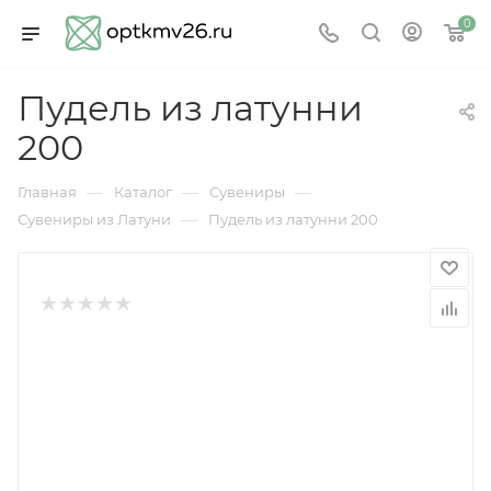
0
Пудель из латунни
200
—
—
—
Главная
Каталог
Сувениры
—
Сувениры из Латуни
Пудель из латунни 200