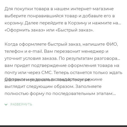
Для покупки товара в нашем интернет-магазине
выберите понравившийся товар и добавьте его в
корзину. Далее перейдите в Корзину и нажмите на
«Оформить заказ» или «Быстрый заказ».
Когда оформляете быстрый заказ, напишите ФИО,
телефон и e-mail. Вам перезвонит менеджер и
уточнит условия заказа. По результатам разговора
вам придет подтверждение оформления товара на
почту или через СМС. Теперь останется только ждать
Оформление заказа в стандартном режиме
доставки и радоваться новой покупке.
выглядит следующим образом. Заполняете
полностью форму по последовательным этапам:
адрес, способ доставки, оплаты, данные о себе.
Советуем в комментарии к заказу написать
информацию, которая поможет курьеру вас найти.
Нажмите кнопку «Оформить заказ».