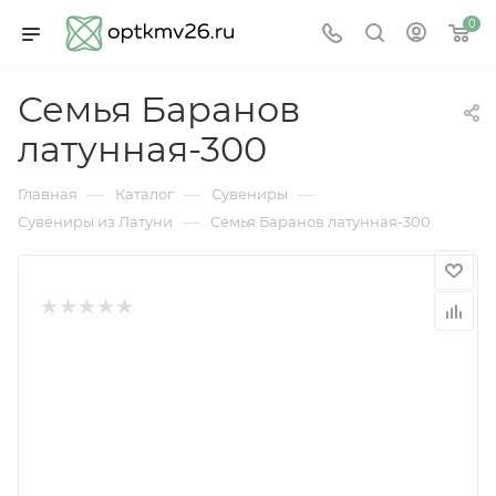
0
Семья Баранов
латунная-300
—
—
—
Главная
Каталог
Сувениры
—
Сувениры из Латуни
Семья Баранов латунная-300