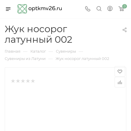
0
Жук носорог
латунный 002
—
—
—
Главная
Каталог
Сувениры
—
Сувениры из Латуни
Жук носорог латунный 002