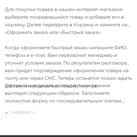
Для покупки товара в нашем интернет-магазине
выберите понравившийся товар и добавьте его в
корзину. Далее перейдите в Корзину и нажмите на
«Оформить заказ» или «Быстрый заказ».
Когда оформляете быстрый заказ, напишите ФИО,
телефон и e-mail. Вам перезвонит менеджер и
уточнит условия заказа. По результатам разговора
вам придет подтверждение оформления товара на
почту или через СМС. Теперь останется только ждать
Оформление заказа в стандартном режиме
доставки и радоваться новой покупке.
выглядит следующим образом. Заполняете
полностью форму по последовательным этапам:
адрес, способ доставки, оплаты, данные о себе.
Советуем в комментарии к заказу написать
информацию, которая поможет курьеру вас найти.
Нажмите кнопку «Оформить заказ».