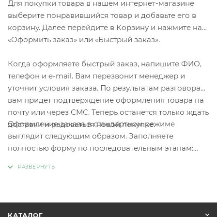
Для покупки товара в нашем интернет-магазине
выберите понравившийся товар и добавьте его в
корзину. Далее перейдите в Корзину и нажмите на
«Оформить заказ» или «Быстрый заказ».
Когда оформляете быстрый заказ, напишите ФИО,
телефон и e-mail. Вам перезвонит менеджер и
уточнит условия заказа. По результатам разговора
вам придет подтверждение оформления товара на
почту или через СМС. Теперь останется только ждать
Оформление заказа в стандартном режиме
доставки и радоваться новой покупке.
выглядит следующим образом. Заполняете
полностью форму по последовательным этапам:
адрес, способ доставки, оплаты, данные о себе.
Советуем в комментарии к заказу написать
информацию, которая поможет курьеру вас найти.
Нажмите кнопку «Оформить заказ».
КАТАЛОГ