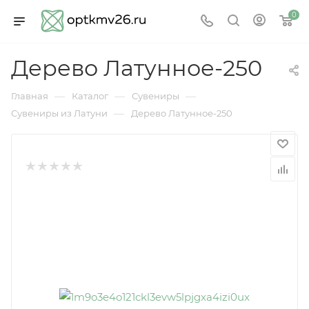
0
Дерево Латунное-250
—
—
—
Главная
Каталог
Сувениры
—
Сувениры из Латуни
Дерево Латунное-250