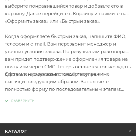
выберите понравившийся товар и добавьте его в
корзину. Далее перейдите в Корзину и нажмите на
«Оформить заказ» или «Быстрый заказ».
Когда оформляете быстрый заказ, напишите ФИО,
телефон и e-mail. Вам перезвонит менеджер и
уточнит условия заказа. По результатам разговора
вам придет подтверждение оформления товара на
почту или через СМС. Теперь останется только ждать
Оформление заказа в стандартном режиме
доставки и радоваться новой покупке.
выглядит следующим образом. Заполняете
полностью форму по последовательным этапам:
адрес, способ доставки, оплаты, данные о себе.
Советуем в комментарии к заказу написать
информацию, которая поможет курьеру вас найти.
Нажмите кнопку «Оформить заказ».
КАТАЛОГ