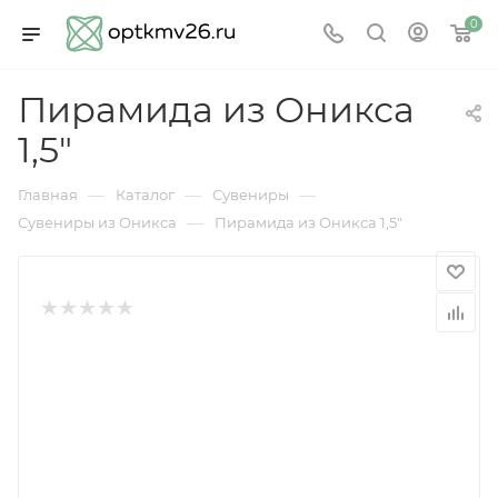
0
Пирамида из Оникса
1,5"
—
—
—
Главная
Каталог
Сувениры
—
Сувениры из Оникса
Пирамида из Оникса 1,5"