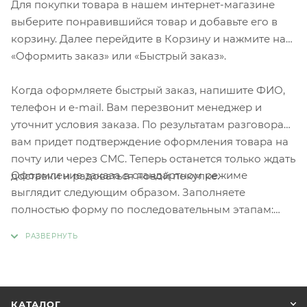
Для покупки товара в нашем интернет-магазине
выберите понравившийся товар и добавьте его в
корзину. Далее перейдите в Корзину и нажмите на
«Оформить заказ» или «Быстрый заказ».
Когда оформляете быстрый заказ, напишите ФИО,
телефон и e-mail. Вам перезвонит менеджер и
уточнит условия заказа. По результатам разговора
вам придет подтверждение оформления товара на
почту или через СМС. Теперь останется только ждать
Оформление заказа в стандартном режиме
доставки и радоваться новой покупке.
выглядит следующим образом. Заполняете
полностью форму по последовательным этапам:
адрес, способ доставки, оплаты, данные о себе.
Советуем в комментарии к заказу написать
информацию, которая поможет курьеру вас найти.
Нажмите кнопку «Оформить заказ».
КАТАЛОГ