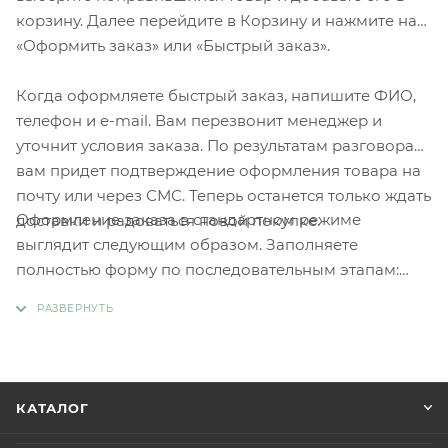
корзину. Далее перейдите в Корзину и нажмите на
«Оформить заказ» или «Быстрый заказ».
Когда оформляете быстрый заказ, напишите ФИО,
телефон и e-mail. Вам перезвонит менеджер и
уточнит условия заказа. По результатам разговора
вам придет подтверждение оформления товара на
почту или через СМС. Теперь останется только ждать
Оформление заказа в стандартном режиме
доставки и радоваться новой покупке.
выглядит следующим образом. Заполняете
полностью форму по последовательным этапам:
адрес, способ доставки, оплаты, данные о себе.
Советуем в комментарии к заказу написать
информацию, которая поможет курьеру вас найти.
Нажмите кнопку «Оформить заказ».
КАТАЛОГ