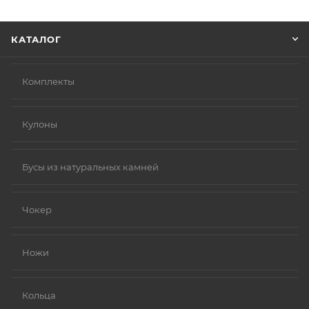
Нажмите кнопку «Оформить заказ».
КАТАЛОГ
Комплекты
Кулоны
Бусы из натуральных камней
Чокер
Ножи
Кольца