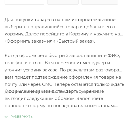
Для покупки товара в нашем интернет-магазине
выберите понравившийся товар и добавьте его в
корзину. Далее перейдите в Корзину и нажмите на
«Оформить заказ» или «Быстрый заказ».
Когда оформляете быстрый заказ, напишите ФИО,
телефон и e-mail. Вам перезвонит менеджер и
уточнит условия заказа. По результатам разговора
вам придет подтверждение оформления товара на
почту или через СМС. Теперь останется только ждать
Оформление заказа в стандартном режиме
доставки и радоваться новой покупке.
выглядит следующим образом. Заполняете
полностью форму по последовательным этапам:
адрес, способ доставки, оплаты, данные о себе.
Советуем в комментарии к заказу написать
информацию, которая поможет курьеру вас найти.