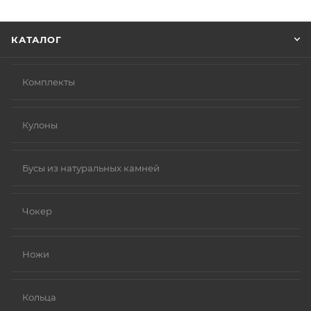
Нажмите кнопку «Оформить заказ».
КАТАЛОГ
Комплекты
Кулоны
Бусы из натуральных камней
Чокер
Ножи
Кольца