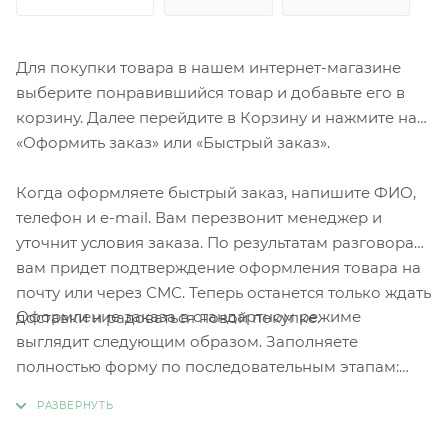
Для покупки товара в нашем интернет-магазине
выберите понравившийся товар и добавьте его в
корзину. Далее перейдите в Корзину и нажмите на
«Оформить заказ» или «Быстрый заказ».
Когда оформляете быстрый заказ, напишите ФИО,
телефон и e-mail. Вам перезвонит менеджер и
уточнит условия заказа. По результатам разговора
вам придет подтверждение оформления товара на
почту или через СМС. Теперь останется только ждать
Оформление заказа в стандартном режиме
доставки и радоваться новой покупке.
выглядит следующим образом. Заполняете
полностью форму по последовательным этапам:
адрес, способ доставки, оплаты, данные о себе.
Советуем в комментарии к заказу написать
информацию, которая поможет курьеру вас найти.