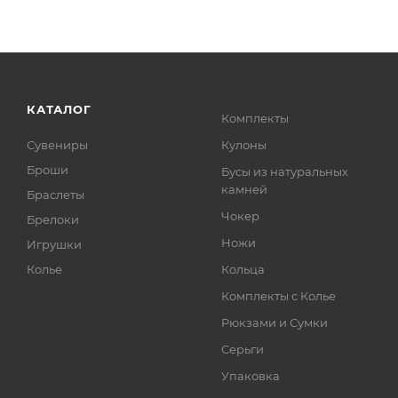
КАТАЛОГ
Комплекты
Сувениры
Кулоны
Броши
Бусы из натуральных
камней
Браслеты
Чокер
Брелоки
Ножи
Игрушки
Колье
Кольца
Комплекты с Колье
Рюкзами и Сумки
Серьги
Упаковка