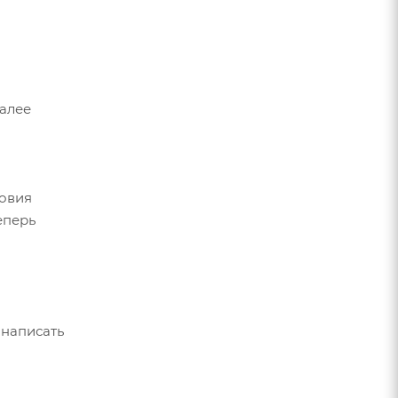
Далее
ловия
еперь
 написать