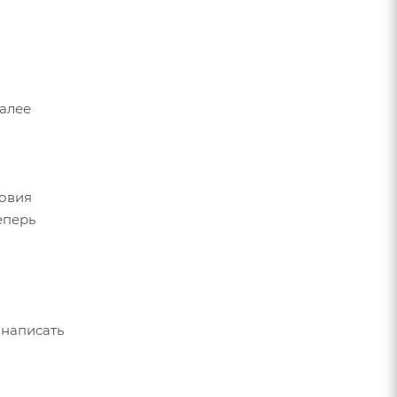
Далее
ловия
еперь
 написать