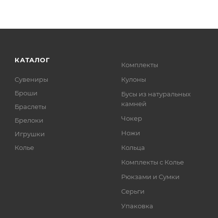
КАТАЛОГ
Комплекты
Сувениры
Кулоны
Броши
Бусы из натуральных
камней
Браслеты
Чокер
Брелоки
Ножи
Игрушки
Колье
Кольца
Комплекты с Колье
Рюкзами и Сумки
Серьги
Упаковка