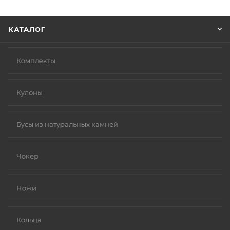
Нажмите кнопку «Оформить заказ».
КАТАЛОГ
Комплекты
Кулоны
Бусы из натуральных камней
Чокер
Ножи
Кольца