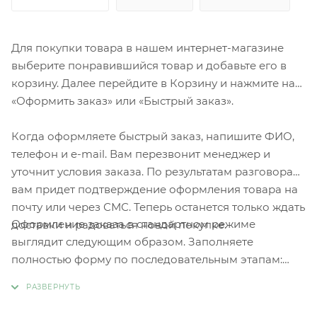
Для покупки товара в нашем интернет-магазине
выберите понравившийся товар и добавьте его в
корзину. Далее перейдите в Корзину и нажмите на
«Оформить заказ» или «Быстрый заказ».
Когда оформляете быстрый заказ, напишите ФИО,
телефон и e-mail. Вам перезвонит менеджер и
уточнит условия заказа. По результатам разговора
вам придет подтверждение оформления товара на
почту или через СМС. Теперь останется только ждать
Оформление заказа в стандартном режиме
доставки и радоваться новой покупке.
выглядит следующим образом. Заполняете
полностью форму по последовательным этапам:
адрес, способ доставки, оплаты, данные о себе.
Советуем в комментарии к заказу написать
информацию, которая поможет курьеру вас найти.