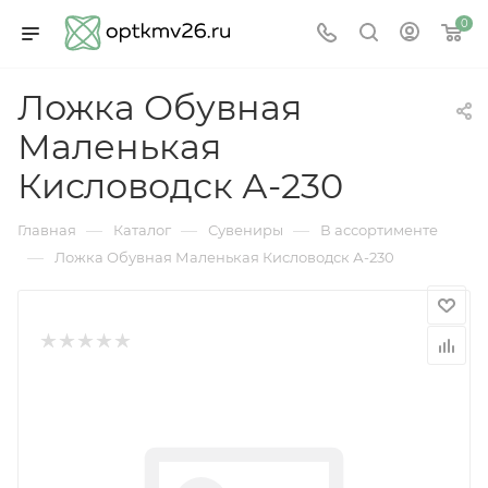
0
Ложка Обувная
Маленькая
Кисловодск А-230
—
—
—
Главная
Каталог
Сувениры
В ассортименте
—
Ложка Обувная Маленькая Кисловодск А-230