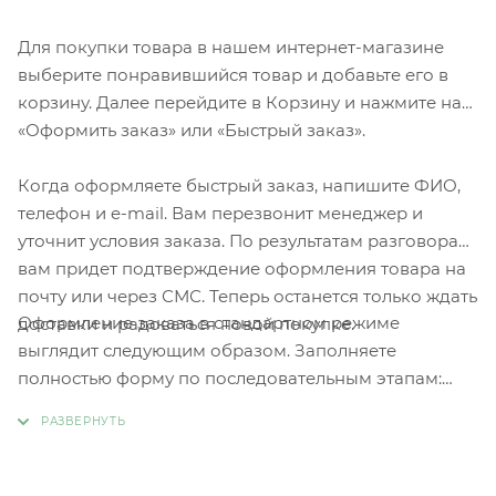
Для покупки товара в нашем интернет-магазине
выберите понравившийся товар и добавьте его в
корзину. Далее перейдите в Корзину и нажмите на
«Оформить заказ» или «Быстрый заказ».
Когда оформляете быстрый заказ, напишите ФИО,
телефон и e-mail. Вам перезвонит менеджер и
уточнит условия заказа. По результатам разговора
вам придет подтверждение оформления товара на
почту или через СМС. Теперь останется только ждать
Оформление заказа в стандартном режиме
доставки и радоваться новой покупке.
выглядит следующим образом. Заполняете
полностью форму по последовательным этапам:
адрес, способ доставки, оплаты, данные о себе.
Советуем в комментарии к заказу написать
информацию, которая поможет курьеру вас найти.
Нажмите кнопку «Оформить заказ».