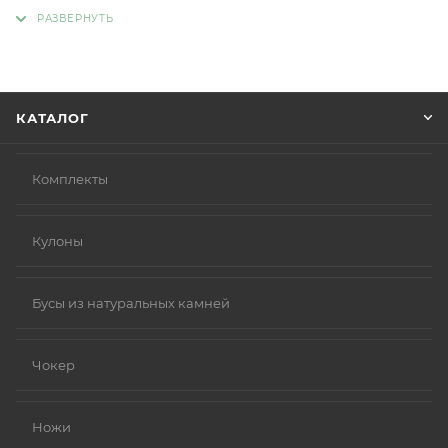
адрес, способ доставки, оплаты, данные о себе.
Советуем в комментарии к заказу написать
информацию, которая поможет курьеру вас найти.
Нажмите кнопку «Оформить заказ».
КАТАЛОГ
Комплекты
Кулоны
Бусы из натуральных камней
Чокер
Ножи