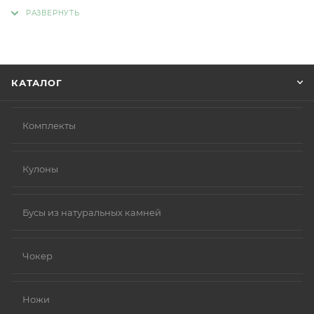
адрес, способ доставки, оплаты, данные о себе.
Советуем в комментарии к заказу написать
информацию, которая поможет курьеру вас найти.
Нажмите кнопку «Оформить заказ».
КАТАЛОГ
Комплекты
Кулоны
Бусы из натуральных камней
Чокер
Ножи