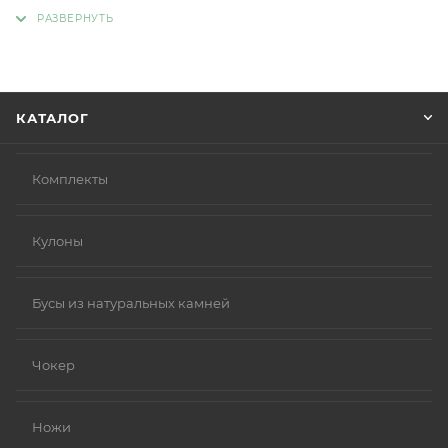
адрес, способ доставки, оплаты, данные о себе.
Советуем в комментарии к заказу написать
информацию, которая поможет курьеру вас найти.
Нажмите кнопку «Оформить заказ».
КАТАЛОГ
Комплекты
Кулоны
Бусы из натуральных камней
Чокер
Ножи