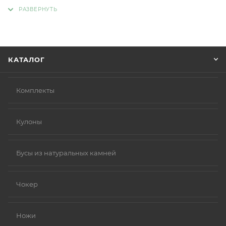
адрес, способ доставки, оплаты, данные о себе.
Советуем в комментарии к заказу написать
информацию, которая поможет курьеру вас найти.
Нажмите кнопку «Оформить заказ».
КАТАЛОГ
Комплекты
Кулоны
Бусы из натуральных камней
Чокер
Ножи