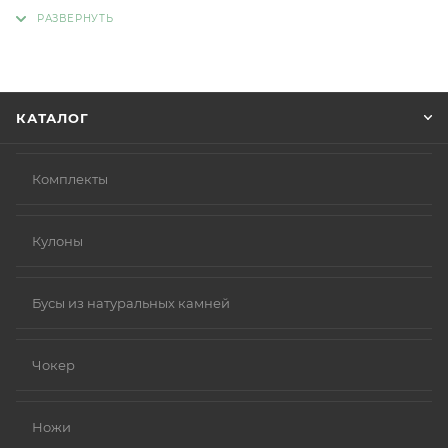
адрес, способ доставки, оплаты, данные о себе.
Советуем в комментарии к заказу написать
информацию, которая поможет курьеру вас найти.
Нажмите кнопку «Оформить заказ».
КАТАЛОГ
Комплекты
Кулоны
Бусы из натуральных камней
Чокер
Ножи