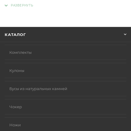
адрес, способ доставки, оплаты, данные о себе.
Советуем в комментарии к заказу написать
информацию, которая поможет курьеру вас найти.
Нажмите кнопку «Оформить заказ».
КАТАЛОГ
Комплекты
Кулоны
Бусы из натуральных камней
Чокер
Ножи