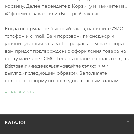
корзину. Далее перейдите в Корзину и нажмите на
«Оформить заказ» или «Быстрый заказ».
Когда оформляете быстрый заказ, напишите ФИО,
телефон и e-mail. Вам перезвонит менеджер и
уточнит условия заказа. По результатам разговора
вам придет подтверждение оформления товара на
почту или через СМС. Теперь останется только ждать
Оформление заказа в стандартном режиме
доставки и радоваться новой покупке.
выглядит следующим образом. Заполняете
полностью форму по последовательным этапам:
адрес, способ доставки, оплаты, данные о себе.
Советуем в комментарии к заказу написать
информацию, которая поможет курьеру вас найти.
Нажмите кнопку «Оформить заказ».
КАТАЛОГ