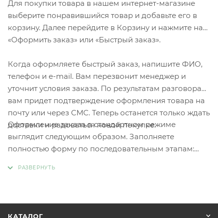
Для покупки товара в нашем интернет-магазине
выберите понравившийся товар и добавьте его в
корзину. Далее перейдите в Корзину и нажмите на
«Оформить заказ» или «Быстрый заказ».
Когда оформляете быстрый заказ, напишите ФИО,
телефон и e-mail. Вам перезвонит менеджер и
уточнит условия заказа. По результатам разговора
вам придет подтверждение оформления товара на
почту или через СМС. Теперь останется только ждать
Оформление заказа в стандартном режиме
доставки и радоваться новой покупке.
выглядит следующим образом. Заполняете
полностью форму по последовательным этапам:
адрес, способ доставки, оплаты, данные о себе.
Советуем в комментарии к заказу написать
информацию, которая поможет курьеру вас найти.
Нажмите кнопку «Оформить заказ».
КАТАЛОГ