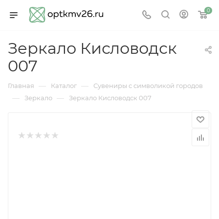
0
Зеркало Кисловодск
007
—
—
Главная
Каталог
Сувениры с символикой городов
—
—
Зеркало
Зеркало Кисловодск 007