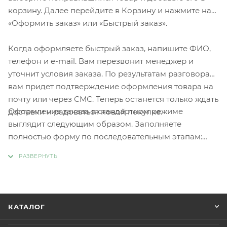
корзину. Далее перейдите в Корзину и нажмите на
«Оформить заказ» или «Быстрый заказ».
Когда оформляете быстрый заказ, напишите ФИО,
телефон и e-mail. Вам перезвонит менеджер и
уточнит условия заказа. По результатам разговора
вам придет подтверждение оформления товара на
почту или через СМС. Теперь останется только ждать
Оформление заказа в стандартном режиме
доставки и радоваться новой покупке.
выглядит следующим образом. Заполняете
полностью форму по последовательным этапам:
адрес, способ доставки, оплаты, данные о себе.
Советуем в комментарии к заказу написать
информацию, которая поможет курьеру вас найти.
Нажмите кнопку «Оформить заказ».
КАТАЛОГ