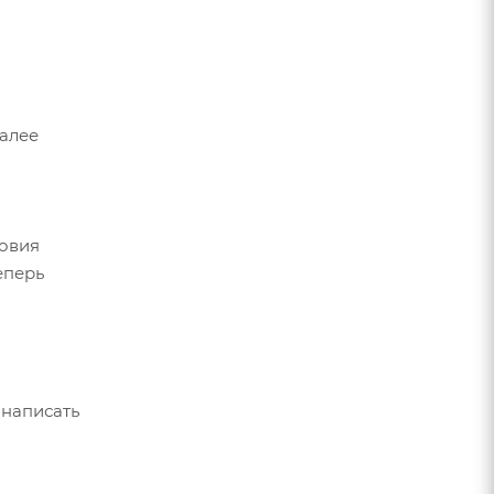
Далее
ловия
еперь
 написать