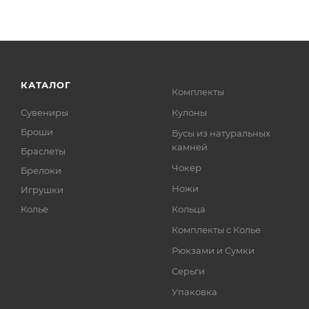
КАТАЛОГ
Комплекты
Сувениры
Кулоны
Броши
Бусы из натуральных
камней
Браслеты
Чокер
Брелоки
Ножи
Игрушки
Колье
Кольца
Комплекты с Колье
Рюкзами и Сумки
Серьги
Упаковка