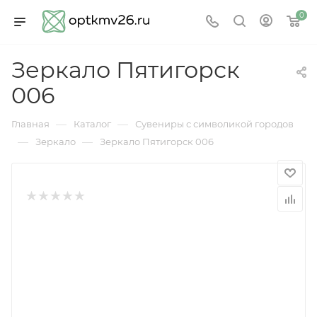
0
Зеркало Пятигорск
006
—
—
Главная
Каталог
Сувениры с символикой городов
—
—
Зеркало
Зеркало Пятигорск 006