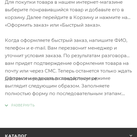
Для покупки товара в нашем интернет-магазине
выберите понравившийся товар и добавьте его в
корзину. Далее перейдите в Корзину и нажмите на
«Оформить заказ» или «Быстрый заказ».
Когда оформляете быстрый заказ, напишите ФИО,
телефон и e-mail. Вам перезвонит менеджер и
уточнит условия заказа. По результатам разговора
вам придет подтверждение оформления товара на
почту или через СМС. Теперь останется только ждать
Оформление заказа в стандартном режиме
доставки и радоваться новой покупке.
выглядит следующим образом. Заполняете
полностью форму по последовательным этапам:
адрес, способ доставки, оплаты, данные о себе.
Советуем в комментарии к заказу написать
информацию, которая поможет курьеру вас найти.
Нажмите кнопку «Оформить заказ».
КАТАЛОГ