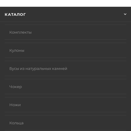
Нажмите кнопку «Оформить заказ».
КАТАЛОГ
Комплекты
Кулоны
Бусы из натуральных камней
Чокер
Ножи
Кольца