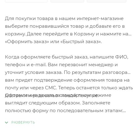
Для покупки товара в нашем интернет-магазине
выберите понравившийся товар и добавьте его в
корзину. Далее перейдите в Корзину и нажмите на
«Оформить заказ» или «Быстрый заказ».
Когда оформляете быстрый заказ, напишите ФИО,
телефон и e-mail. Вам перезвонит менеджер и
уточнит условия заказа. По результатам разговора
вам придет подтверждение оформления товара на
почту или через СМС. Теперь останется только ждать
Оформление заказа в стандартном режиме
доставки и радоваться новой покупке.
выглядит следующим образом. Заполняете
полностью форму по последовательным этапам:
адрес, способ доставки, оплаты, данные о себе.
Советуем в комментарии к заказу написать
информацию, которая поможет курьеру вас найти.