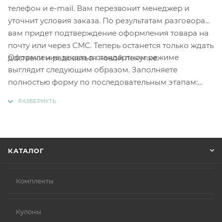
телефон и e-mail. Вам перезвонит менеджер и
уточнит условия заказа. По результатам разговора
вам придет подтверждение оформления товара на
почту или через СМС. Теперь останется только ждать
Оформление заказа в стандартном режиме
доставки и радоваться новой покупке.
выглядит следующим образом. Заполняете
полностью форму по последовательным этапам:
адрес, способ доставки, оплаты, данные о себе.
Советуем в комментарии к заказу написать
информацию, которая поможет курьеру вас найти.
Нажмите кнопку «Оформить заказ».
КАТАЛОГ
Комплекты
Кулоны