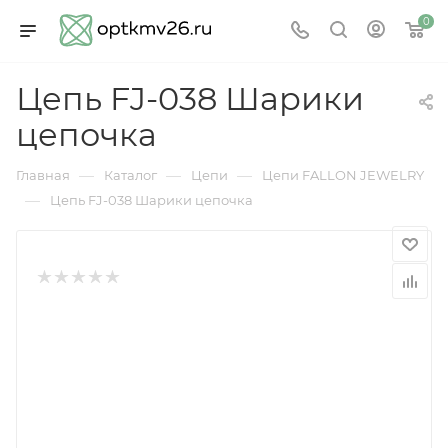
0
Цепь FJ-038 Шарики
цепочка
—
—
—
Главная
Каталог
Цепи
Цепи FALLON JEWELRY
—
Цепь FJ-038 Шарики цепочка