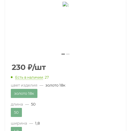
230
₽
/шт
Есть в наличии
: 27
цвет изделия
—
золото 18к
золото 18к
длина
—
50
50
ширина
—
1,8