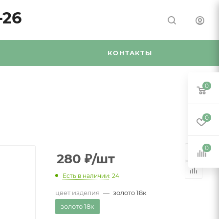
-26
Я
КОНТАКТЫ
0
0
0
280
₽
/шт
Есть в наличии
: 24
цвет изделия
—
золото 18к
золото 18к