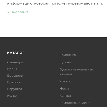
информацию, которая поможет курьеру вас найти. Н
КАТАЛОГ
Комплекты
Сувениры
Кулоны
Броши
Бусы из натуральных
камней
Браслеты
Чокер
Брелоки
Ножи
Игрушки
Колье
Кольца
Комплекты с Колье