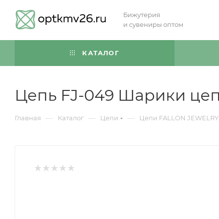
Бижутерия
и сувениры оптом
КАТАЛОГ
Цепь FJ-049 Шарики це
—
—
—
Главная
Каталог
Цепи
Цепи FALLON JEWELRY