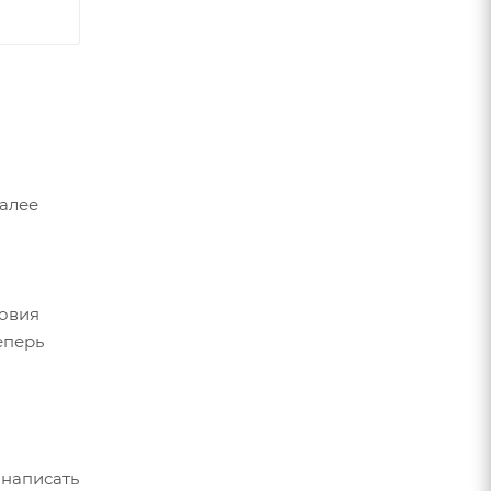
Далее
ловия
еперь
 написать