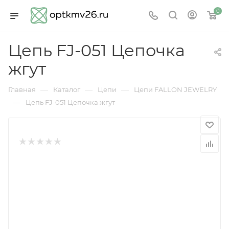
0
Цепь FJ-051 Цепочка
жгут
—
—
—
Главная
Каталог
Цепи
Цепи FALLON JEWELRY
—
Цепь FJ-051 Цепочка жгут