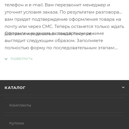
телефон и e-mail. Вам перезвонит менеджер и
уточнит условия заказа. По результатам разговора
вам придет подтверждение оформления товара на
почту или через СМС. Теперь останется только ждать
Оформление заказа в стандартном режиме
доставки и радоваться новой покупке.
выглядит следующим образом. Заполняете
полностью форму по последовательным этапам:
адрес, способ доставки, оплаты, данные о себе.
Советуем в комментарии к заказу написать
информацию, которая поможет курьеру вас найти.
Нажмите кнопку «Оформить заказ».
КАТАЛОГ
Комплекты
Кулоны