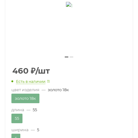
460
₽
/шт
Есть в наличии
: 11
цвет изделия
—
золото 18к
золото 18к
длина
—
55
55
ширина
—
5