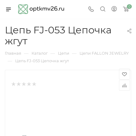
0
Цепь FJ-053 Цепочка
жгут
—
—
—
Главная
Каталог
Цепи
Цепи FALLON JEWELRY
—
Цепь FJ-053 Цепочка жгут