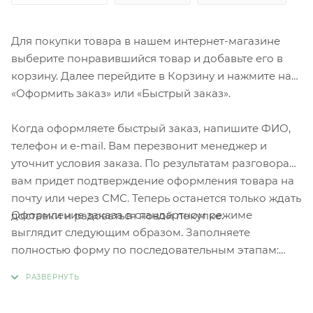
Для покупки товара в нашем интернет-магазине
выберите понравившийся товар и добавьте его в
корзину. Далее перейдите в Корзину и нажмите на
«Оформить заказ» или «Быстрый заказ».
Когда оформляете быстрый заказ, напишите ФИО,
телефон и e-mail. Вам перезвонит менеджер и
уточнит условия заказа. По результатам разговора
вам придет подтверждение оформления товара на
почту или через СМС. Теперь останется только ждать
Оформление заказа в стандартном режиме
доставки и радоваться новой покупке.
выглядит следующим образом. Заполняете
полностью форму по последовательным этапам:
адрес, способ доставки, оплаты, данные о себе.
Советуем в комментарии к заказу написать
информацию, которая поможет курьеру вас найти.