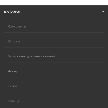
Нажмите кнопку «Оформить заказ».
КАТАЛОГ
Комплекты
Кулоны
Бусы из натуральных камней
Чокер
Ножи
Кольца