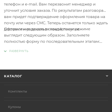
телефон и e-mail. Вам перезвонит менеджер и
уточнит условия заказа. По результатам разговора
вам придет подтверждение оформления товара на
почту или через СМС. Теперь останется только ждать
Оформление заказа в стандартном режиме
доставки и радоваться новой покупке.
выглядит следующим образом. Заполняете
полностью форму по последовательным этапам:
адрес, способ доставки, оплаты, данные о себе.
Советуем в комментарии к заказу написать
информацию, которая поможет курьеру вас найти.
Нажмите кнопку «Оформить заказ».
КАТАЛОГ
Комплекты
Кулоны