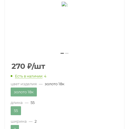
270
₽
/шт
Есть в наличии
: 4
цвет изделия
—
золото 18к
золото 18к
длина
—
55
55
ширина
—
2