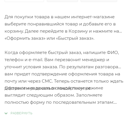
Для покупки товара в нашем интернет-магазине
выберите понравившийся товар и добавьте его в
корзину. Далее перейдите в Корзину и нажмите на
«Оформить заказ» или «Быстрый заказ».
Когда оформляете быстрый заказ, напишите ФИО,
телефон и e-mail. Вам перезвонит менеджер и
уточнит условия заказа. По результатам разговора
вам придет подтверждение оформления товара на
почту или через СМС. Теперь останется только ждать
Оформление заказа в стандартном режиме
доставки и радоваться новой покупке.
выглядит следующим образом. Заполняете
полностью форму по последовательным этапам:
адрес, способ доставки, оплаты, данные о себе.
Советуем в комментарии к заказу написать
информацию, которая поможет курьеру вас найти.