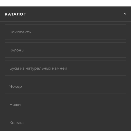
Нажмите кнопку «Оформить заказ».
КАТАЛОГ
Комплекты
Кулоны
Бусы из натуральных камней
Чокер
Ножи
Кольца